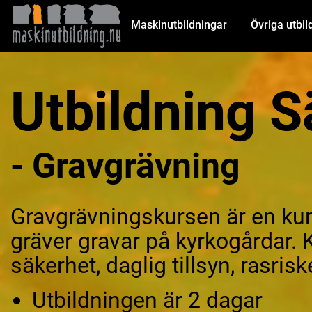
Maskinutbildningar
Övriga utbil
Utbildning S
- Gravgrävning
Gravgrävningskursen är en kurs
gräver gravar på kyrkogårdar.
säkerhet, daglig tillsyn, rasris
Utbildningen är 2 dagar