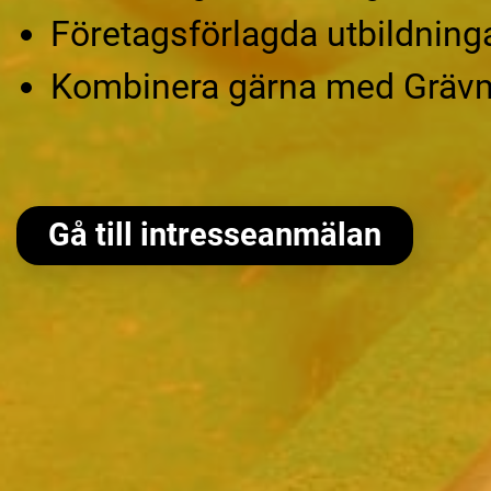
Företagsförlagda utbildninga
Kombinera gärna med Grävma
Gå till intresseanmälan