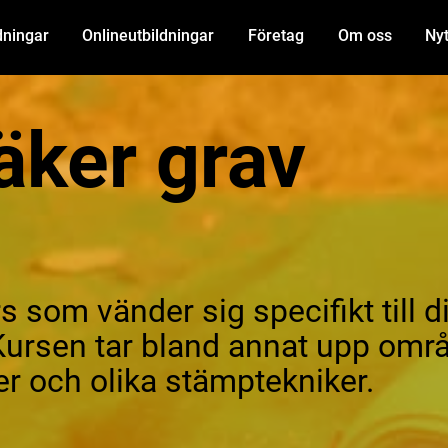
dningar
Onlineutbildningar
Företag
Om oss
Nyt
äker grav
 som vänder sig specifikt till 
 Kursen tar bland annat upp om
ker och olika stämptekniker.