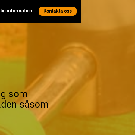
tig information
Kontakta oss
dig som
råden såsom